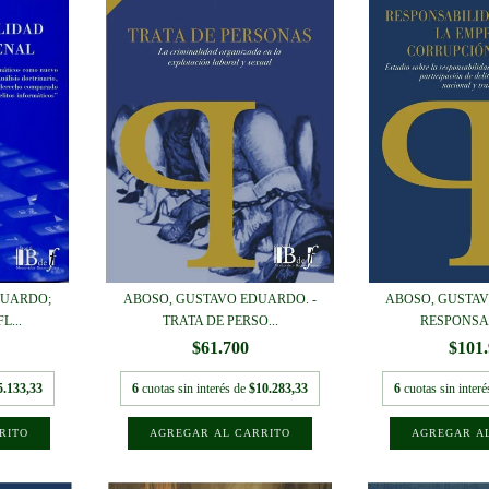
DUARDO;
ABOSO, GUSTAVO EDUARDO. -
ABOSO, GUSTAV
L...
TRATA DE PERSO...
RESPONSAB
$61.700
$101
5.133,33
6
cuotas sin interés de
$10.283,33
6
cuotas sin inter