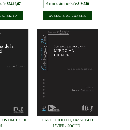
és de
$5.816,67
6
cuotas sin interés de
$19.550
- LOS LÍMITES DE
CASTRO TOLEDO, FRANCISCO
I...
JAVIER - SOCIED...