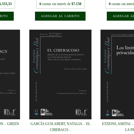
6.333,33
6
cuotas sin interés de
$7.150
6
cuotas sin inter
N. - GREEN
GARCÍA GUILABERT, NATALIA. - EL
ETZIONI, AMITAI. 
CIBERACO...
LA PR