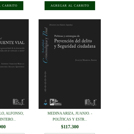
LO, ALFONSO;
MEDINA ARIZA, JUANJO. -
NTERO...
POLÍTICAS Y ESTR...
900
$117.300