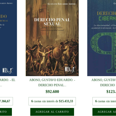
RDO. - EL
ABOSO, GUSTAVO EDUARDO. -
ABOSO, GUSTAV
..
DERECHO PENAL...
DERECHO 
$92.600
$123
7.366,67
6
cuotas sin interés de
$15.433,33
6
cuotas sin inte