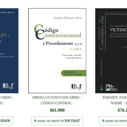
UARDO. -
ABOSO, GUSTAVO EDUARDO. -
TAMARIT, JOSE
...
CÓDIGO CONTRAV...
NOEMÍ. - L
$61.900
$76.
$20.650
6
cuotas sin interés de
$10.316,67
6
cuotas sin inter