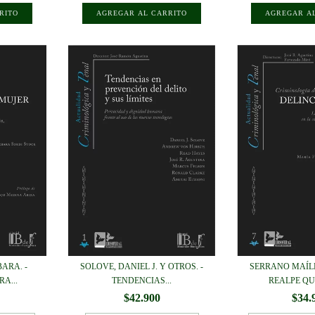
ARA. -
SOLOVE, DANIEL J. Y OTROS. -
SERRANO MAÍL
A...
TENDENCIAS...
REALPE QUI
$42.900
$34.