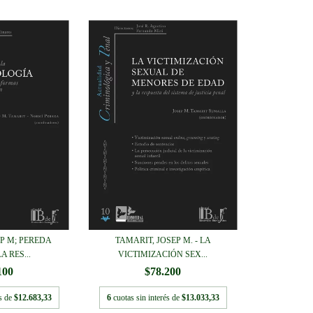
P M; PEREDA
TAMARIT, JOSEP M. - LA
A RES...
VICTIMIZACIÓN SEX...
100
$78.200
és de
$12.683,33
6
cuotas sin interés de
$13.033,33