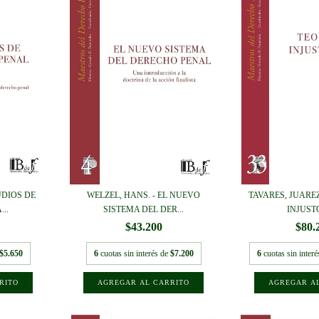
UDIOS DE
WELZEL, HANS. - EL NUEVO
TAVARES, JUAREZ
..
SISTEMA DEL DER...
INJUSTO
$43.200
$80.
$5.650
6
cuotas sin interés de
$7.200
6
cuotas sin inter