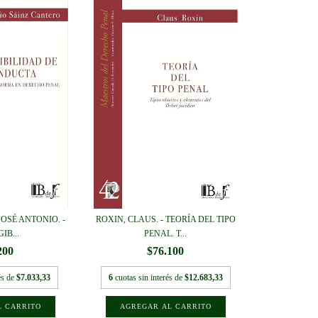
OSÉ ANTONIO. -
ROXIN, CLAUS. - TEORÍA DEL TIPO
IB...
PENAL. T...
200
$76.100
és de
$7.033,33
6
cuotas sin interés de
$12.683,33