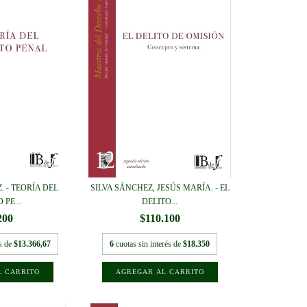
. - TEORÍA DEL
SILVA SÁNCHEZ, JESÚS MARÍA. - EL
 PE...
DELITO...
200
$110.100
és de
$13.366,67
6
cuotas sin interés de
$18.350