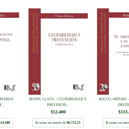
OBLEMAS
ROXIN, CLAUS. - CULPABILIDAD Y
ROCCO, ARTURO. -
...
PREVENCIÓ...
DELITO
$52.400
$133
$14.400
6
cuotas sin interés de
$8.733,33
6
cuotas sin inte