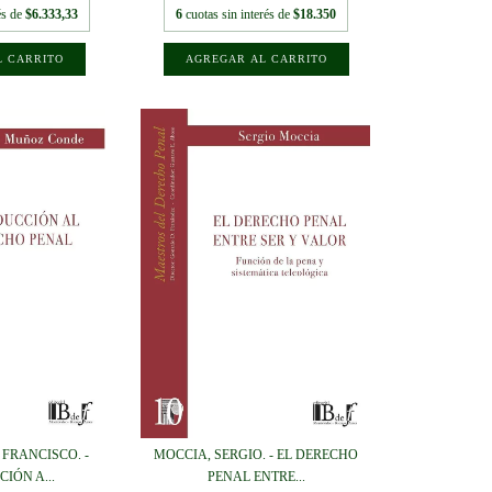
és de
$6.333,33
6
cuotas sin interés de
$18.350
FRANCISCO. -
MOCCIA, SERGIO. - EL DERECHO
IÓN A...
PENAL ENTRE...